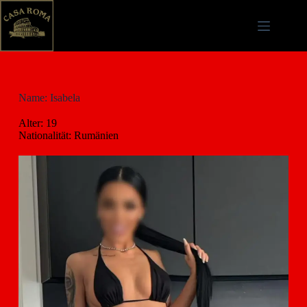
Name: Isabela
Alter: 19
Nationalität: Rumänien