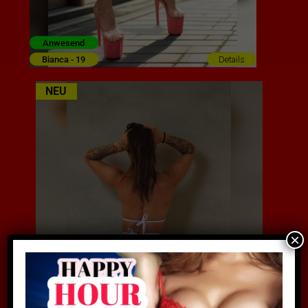
Anwesend
Bianca - 19
Details
NEU
×