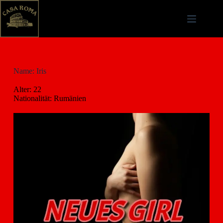
Name: Iris
Alter: 22
Nationalität: Rumänien