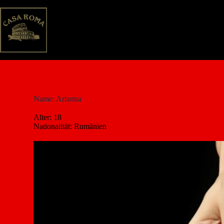
Name: Arianna
Alter: 18
Nationalität: Rumänien